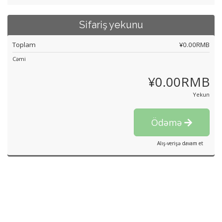
Sifariş yekunu
Toplam
¥0.00RMB
Cəmi
¥0.00RMB
Yekun
Ödəmə
Alış-verişə davam et