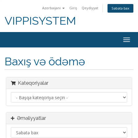
Azerbaijani
Giriş
Qeydiyyat
Səbətə bax
VIPPISYSTEM
Naviq
keçid
Baxış və ödəmə
Kateqoriyalar
Əməliyyatlar