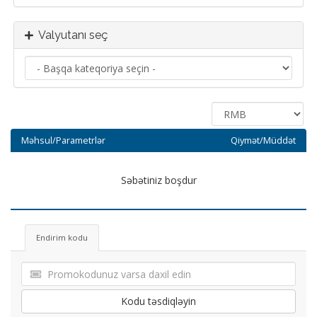
Valyutanı seç
Məhsul/Parametrlər
Qiymət/Müddət
Səbətiniz boşdur
Endirim kodu
Kodu təsdiqləyin