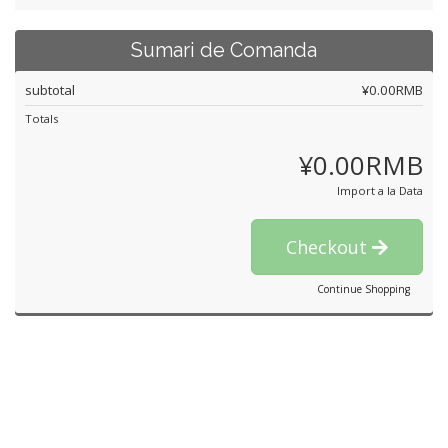
Sumari de Comanda
subtotal
¥0.00RMB
Totals
¥0.00RMB
Import a la Data
Checkout
Continue Shopping