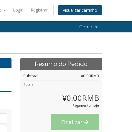
ês
Login
Registrar
Visualizar carrinho
Conta
Resumo do Pedido
Subtotal
¥0.00RMB
Totais
¥0.00RMB
Pagamento hoje
Finalizar