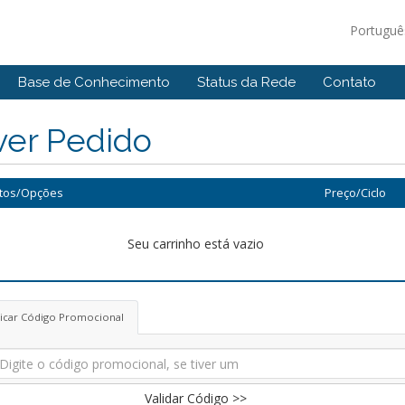
Portugu
Base de Conhecimento
Status da Rede
Contato
ver Pedido
tos/Opções
Preço/Ciclo
Seu carrinho está vazio
licar Código Promocional
Validar Código >>