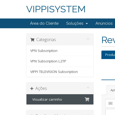
VIPPISYSTEM
Área do Cliente
Soluções
Anúncios
Re
Categorias
VPN Subscription
Produ
VPN Subscription L2TP
VIPPI TELEVISION Subscription
Ações
Ap
Visualizar carrinho