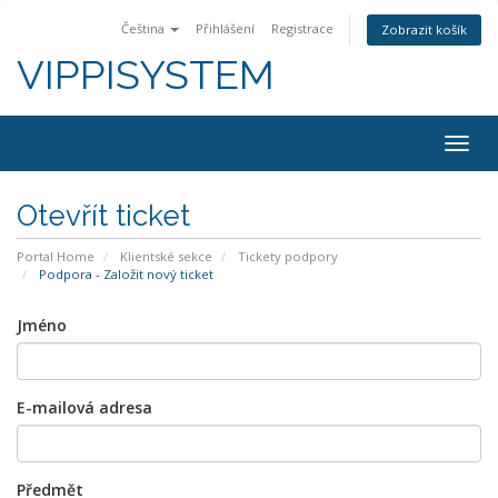
Čeština
Přihlášení
Registrace
Zobrazit košík
VIPPISYSTEM
Togg
navig
Otevřít ticket
Portal Home
Klientské sekce
Tickety podpory
Podpora - Založit nový ticket
Jméno
E-mailová adresa
Předmět