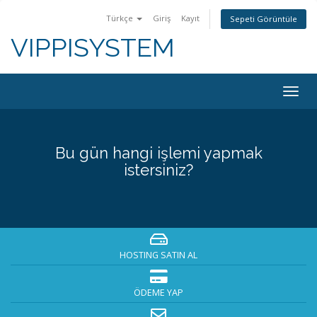
Türkçe
Giriş
Kayıt
Sepeti Görüntüle
VIPPISYSTEM
Togg
navig
Bu gün hangi işlemi yapmak
istersiniz?
HOSTING SATIN AL
ÖDEME YAP